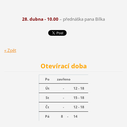
28. dubna - 10.00
– přednáška pana Bílka
« Zpět
Otevírací doba
Po
zavřeno
Út
-
12 - 18
St
-
15 - 18
Čt
-
12 - 18
Pá
8 -
14