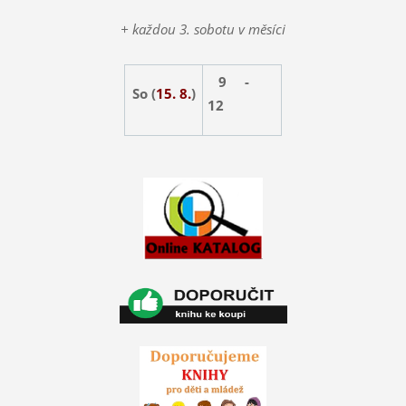
+ každou 3. sobotu v měsíci
9 -
So (
15. 8.
)
12