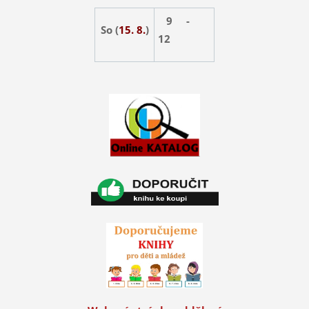
9 -
So (
15. 8.
)
12