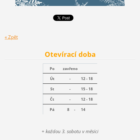
« Zpět
Otevírací doba
Po
zavřeno
Út
-
12 - 18
St
-
15 - 18
Čt
-
12 - 18
Pá
8 -
14
+ každou 3. sobotu v měsíci