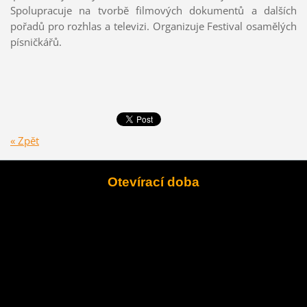
Spolupracuje na tvorbě filmových dokumentů a dalších
pořadů pro rozhlas a televizi. Organizuje Festival osamělých
písničkářů.
« Zpět
Otevírací doba
Po
zavřeno
Út
-
12 - 18
St
-
15 - 18