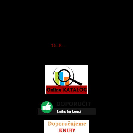
Čt
-
12 - 18
Pá
8 -
14
+ každou 3. sobotu v měsíci
So (
15. 8.
)
9 - 12