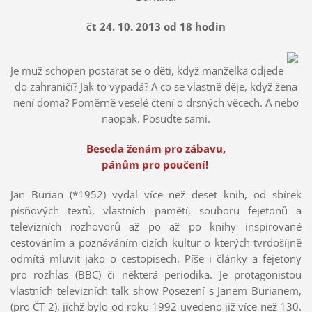
čt 24. 10. 2013 od 18 hodin
Je muž schopen postarat se o děti, když manželka odjede
do zahraničí? Jak to vypadá? A co se vlastně děje, když žena
není doma? Poměrně veselé čtení o drsných věcech. A nebo
naopak. Posuďte sami.
Beseda ženám pro zábavu,
pánům pro poučení!
Jan Burian (*1952) vydal více než deset knih, od sbírek
písňových textů, vlastních pamětí, souboru fejetonů a
televizních rozhovorů až po až po knihy inspirované
cestováním a poznáváním cizích kultur o kterých tvrdošíjně
odmítá mluvit jako o cestopisech. Píše i články a fejetony
pro rozhlas (BBC) či některá periodika. Je protagonistou
vlastních televizních talk show Posezení s Janem Burianem,
(pro ČT 2), jichž bylo od roku 1992 uvedeno již více než 130.