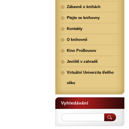
Zábavně o knihách
Ptejte se knihovny
Kontakty
O knihovně
Kino ProBousov
Jeviště v zahradě
Virtuální Univerzita třetího
věku
Vyhledávání