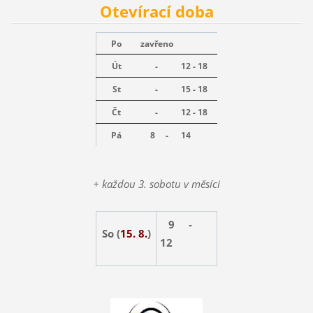
Otevírací doba
Po
zavřeno
Út
-
12 - 18
St
-
15 - 18
Čt
-
12 - 18
Pá
8 -
14
+ každou 3. sobotu v měsíci
9 -
So (
15. 8.
)
12