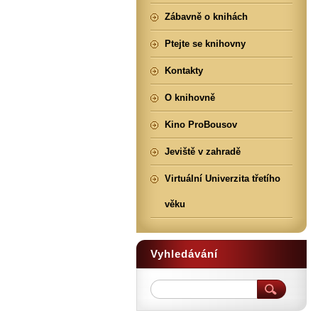
Zábavně o knihách
Ptejte se knihovny
Kontakty
O knihovně
Kino ProBousov
Jeviště v zahradě
Virtuální Univerzita třetího
věku
Vyhledávání