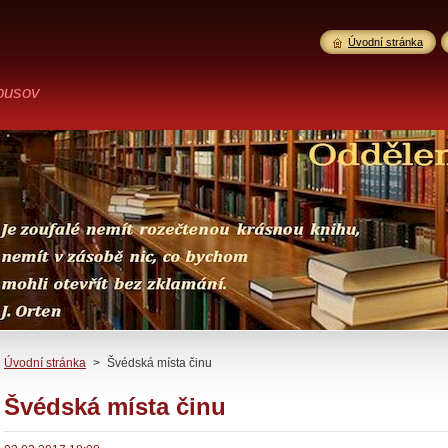
Úvodní stránka
ousov
Úvodní stránka
>
Švédská místa činu
Švédská místa činu