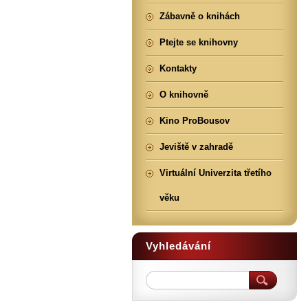
Zábavně o knihách
Ptejte se knihovny
Kontakty
O knihovně
Kino ProBousov
Jeviště v zahradě
Virtuální Univerzita třetího
věku
Vyhledávání