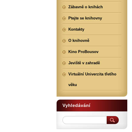
Zábavně o knihách
Ptejte se knihovny
Kontakty
O knihovně
Kino ProBousov
Jeviště v zahradě
Virtuální Univerzita třetího
věku
Vyhledávání