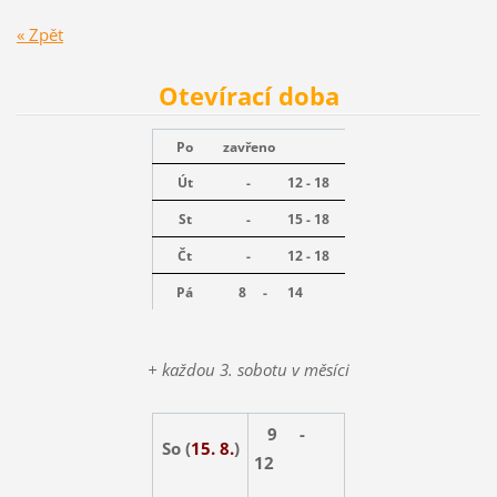
« Zpět
Otevírací doba
Po
zavřeno
Út
-
12 - 18
St
-
15 - 18
Čt
-
12 - 18
Pá
8 -
14
+ každou 3. sobotu v měsíci
9 -
So (
15. 8.
)
12