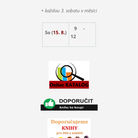
+ každou 3. sobotu v měsíci
9 -
So (
15. 8.
)
12