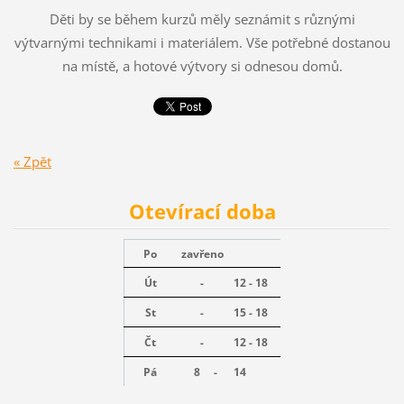
Děti by se během kurzů měly seznámit s různými
výtvarnými technikami i materiálem. Vše potřebné dostanou
na místě, a hotové výtvory si odnesou domů.
« Zpět
Otevírací doba
Po
zavřeno
Út
-
12 - 18
St
-
15 - 18
Čt
-
12 - 18
Pá
8 -
14