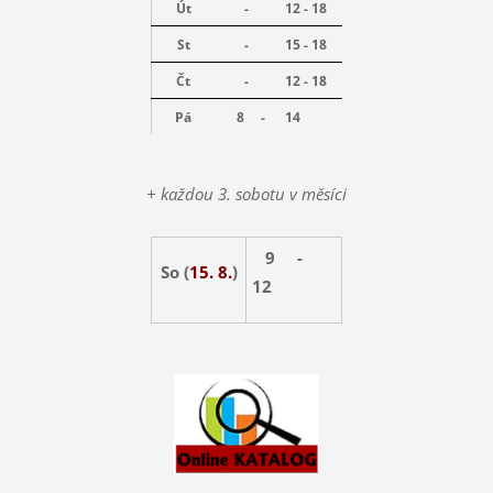
Út
-
12 - 18
St
-
15 - 18
Čt
-
12 - 18
Pá
8 -
14
+ každou 3. sobotu v měsíci
9 -
So (
15. 8.
)
12