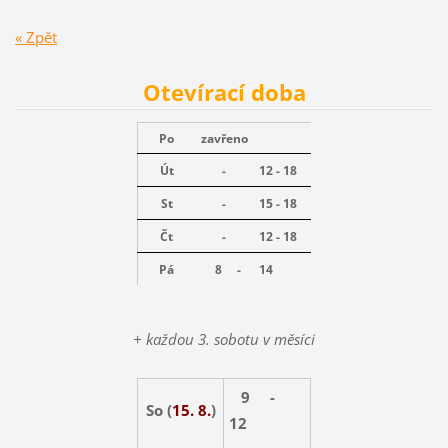
« Zpět
Otevírací doba
Po
zavřeno
Út
-
12 - 18
St
-
15 - 18
Čt
-
12 - 18
Pá
8 -
14
+ každou 3. sobotu v měsíci
9 -
So (
15. 8.
)
12