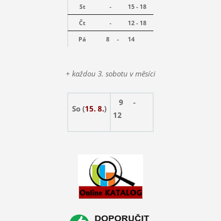
St
-
15 - 18
Čt
-
12 - 18
Pá
8 -
14
+ každou 3. sobotu v měsíci
9 -
So (
15. 8.
)
12