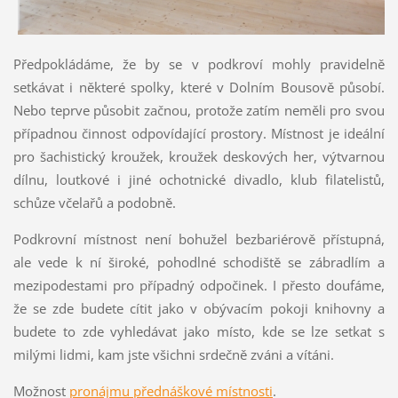
Předpokládáme, že by se v podkroví mohly pravidelně
setkávat i některé spolky, které v Dolním Bousově působí.
Nebo teprve působit začnou, protože zatím neměli pro svou
případnou činnost odpovídající prostory. Místnost je ideální
pro šachistický kroužek, kroužek deskových her, výtvarnou
dílnu, loutkové i jiné ochotnické divadlo, klub filatelistů,
schůze včelařů a podobně.
Podkrovní místnost není bohužel bezbariérově přístupná,
ale vede k ní široké, pohodlné schodiště se zábradlím a
mezipodestami pro případný odpočinek. I přesto doufáme,
že se zde budete cítit jako v obývacím pokoji knihovny a
budete to zde vyhledávat jako místo, kde se lze setkat s
milými lidmi, kam jste všichni srdečně zváni a vítáni.
Možnost
pronájmu přednáškové místnosti
.