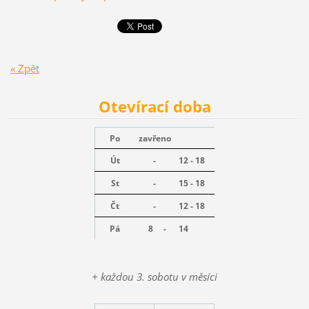
« Zpět
Otevírací doba
Po
zavřeno
Út
-
12 - 18
St
-
15 - 18
Čt
-
12 - 18
Pá
8 -
14
+ každou 3. sobotu v měsíci