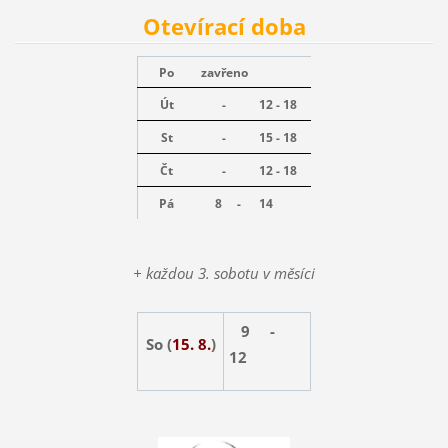
Otevírací doba
Po
zavřeno
Út
-
12 - 18
St
-
15 - 18
Čt
-
12 - 18
Pá
8 -
14
+ každou 3. sobotu v měsíci
9 -
So (
15. 8.
)
12