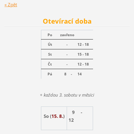
« Zpět
Otevírací doba
Po
zavřeno
Út
-
12 - 18
St
-
15 - 18
Čt
-
12 - 18
Pá
8 -
14
+ každou 3. sobotu v měsíci
9 -
So (
15. 8.
)
12