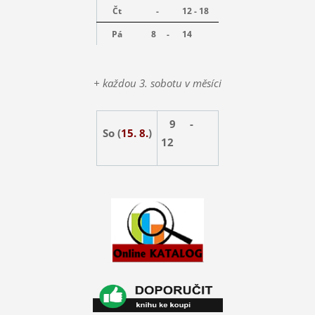
Čt
-
12 - 18
Pá
8 -
14
+ každou 3. sobotu v měsíci
9 -
So (
15. 8.
)
12