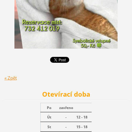
« Zpět
Otevírací doba
Po
zavřeno
Út
-
12 - 18
St
-
15 - 18