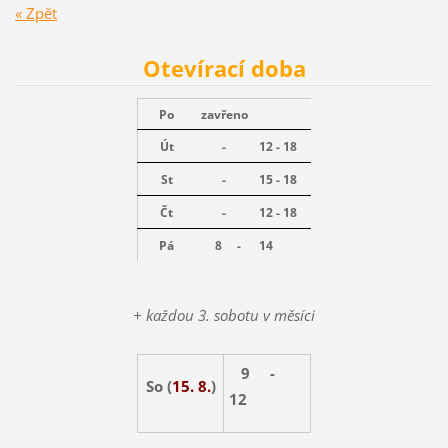
« Zpět
Otevírací doba
Po
zavřeno
Út
-
12 - 18
St
-
15 - 18
Čt
-
12 - 18
Pá
8 -
14
+ každou 3. sobotu v měsíci
9 -
So (
15. 8.
)
12