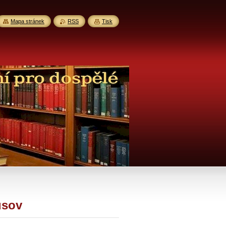
Mapa stránek
RSS
Tisk
usov