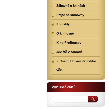
Zábavně o knihách
Ptejte se knihovny
Kontakty
O knihovně
Kino ProBousov
Jeviště v zahradě
Virtuální Univerzita třetího
věku
Vyhledávání