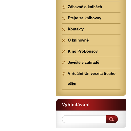
Zábavně o knihách
Ptejte se knihovny
Kontakty
O knihovně
Kino ProBousov
Jeviště v zahradě
Virtuální Univerzita třetího
věku
Vyhledávání