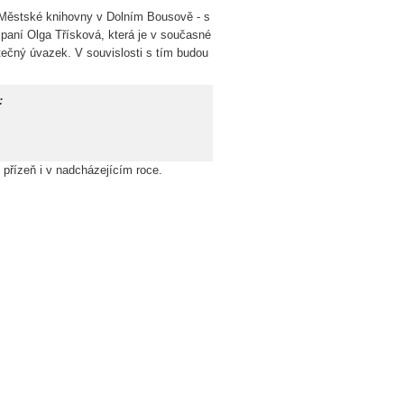
í Městské knihovny v Dolním Bousově - s
paní Olga Třísková, která je v současné
ečný úvazek. V souvislosti s tím budou
:
přízeň i v nadcházejícím roce.