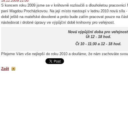
18.12.2009 22:00
S koncem roku 2009 jsme se v knihovně rozloučili s dlouholetou pracovnic
paní Magdou Procházkovou. Na její místo nastoupí v lednu 2010 nová síla - 
době ještě na mateřské dovolené a proto bude zatím pracovat pouze na část
následovat i drobné úpravy ve výpůjční době knihovny pro veřejnost.
Nová výpůjční doba pro veřejnost
Út 12 - 18 hod.
Čt 10 - 11:30 a 12 - 18 hod.
Přejeme Vám vše nejlepší do roku 2010 a doufáme, že nám zachováte svou 
Zpět