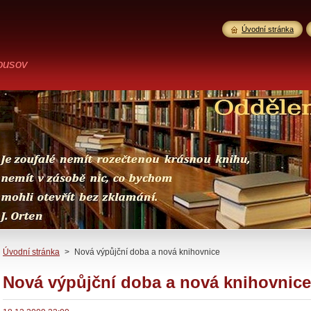
Úvodní stránka
ousov
Úvodní stránka
>
Nová výpůjční doba a nová knihovnice
Nová výpůjční doba a nová knihovnice