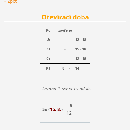
« Zpět
Otevírací doba
Po
zavřeno
Út
-
12 - 18
St
-
15 - 18
Čt
-
12 - 18
Pá
8 -
14
+ každou 3. sobotu v měsíci
9 -
So (
15. 8.
)
12