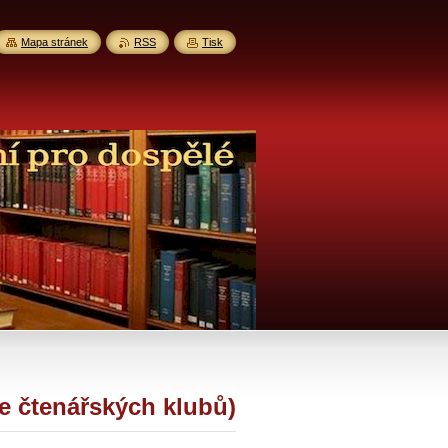
Mapa stránek
RSS
Tisk
ze čtenářských klubů)