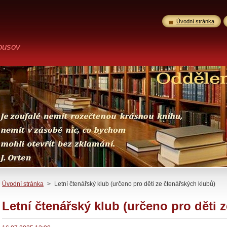
Úvodní stránka
ousov
Úvodní stránka
>
Letní čtenářský klub (určeno pro děti ze čtenářských klubů)
Letní čtenářský klub (určeno pro děti 