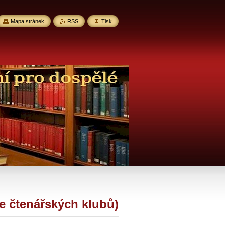
Mapa stránek
RSS
Tisk
ze čtenářských klubů)