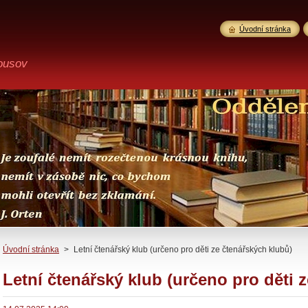
Úvodní stránka
ousov
Úvodní stránka
>
Letní čtenářský klub (určeno pro děti ze čtenářských klubů)
Letní čtenářský klub (určeno pro děti 