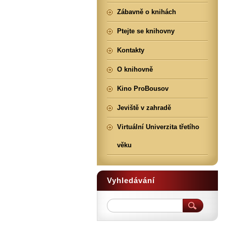
Zábavně o knihách
Ptejte se knihovny
Kontakty
O knihovně
Kino ProBousov
Jeviště v zahradě
Virtuální Univerzita třetího
věku
Vyhledávání