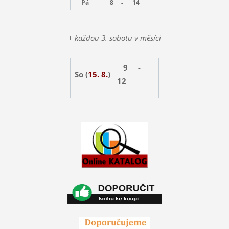
Pá
8 -
14
+ každou 3. sobotu v měsíci
9 -
So (
15. 8.
)
12