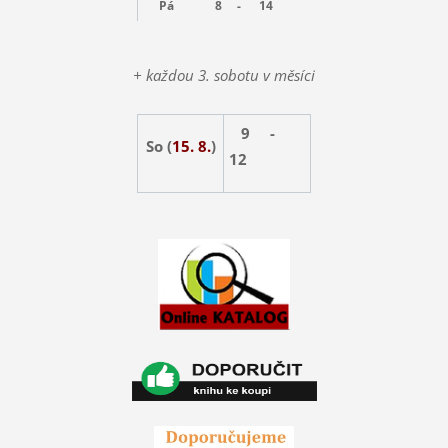
Pá
8 -
14
+ každou 3. sobotu v měsíci
9 -
So (
15. 8.
)
12