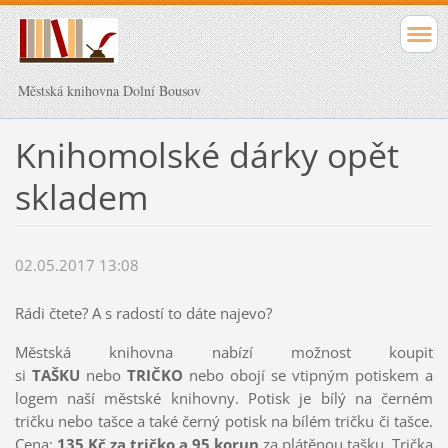
Městská knihovna Dolní Bousov
Knihomolské dárky opět
skladem
02.05.2017 13:08
Rádi čtete? A s radostí to dáte najevo?
Městská knihovna nabízí možnost koupit
si
TAŠKU
nebo
TRIČKO
nebo obojí se vtipným potiskem a
logem naší městské knihovny. Potisk je bílý na černém
tričku nebo tašce a také černý potisk na bílém tričku či tašce.
Cena:
135 Kč za tričko a 95 korun
za plátěnou tašku. Trička