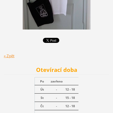
« Zpět
Otevírací doba
Po
zavřeno
Út
-
12 - 18
St
-
15 - 18
Čt
-
12 - 18