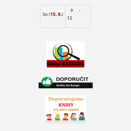
9 -
So (
15. 8.
)
12