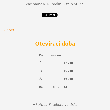
Začínáme v 18 hodin. Vstup 50 Kč.
« Zpět
Otevírací doba
Po
zavřeno
Út
-
12 - 18
St
-
15 - 18
Čt
-
12 - 18
Pá
8 -
14
+ každou 3. sobotu v měsíci