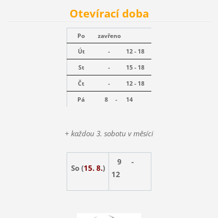
Otevírací doba
Po
zavřeno
Út
-
12 - 18
St
-
15 - 18
Čt
-
12 - 18
Pá
8 -
14
+ každou 3. sobotu v měsíci
9 -
So (
15. 8.
)
12