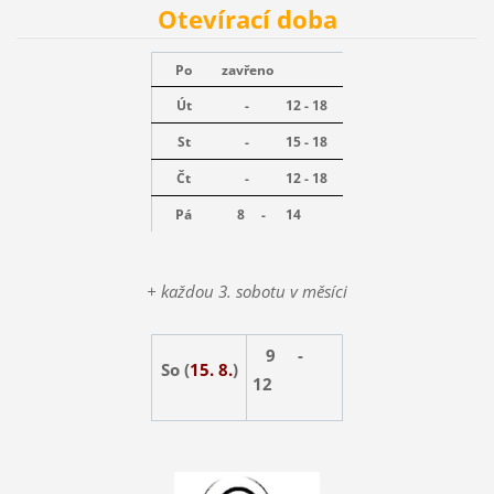
Otevírací doba
Po
zavřeno
Út
-
12 - 18
St
-
15 - 18
Čt
-
12 - 18
Pá
8 -
14
+ každou 3. sobotu v měsíci
9 -
So (
15. 8.
)
12