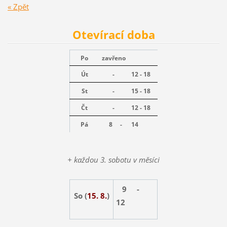
« Zpět
Otevírací doba
Po
zavřeno
Út
-
12 - 18
St
-
15 - 18
Čt
-
12 - 18
Pá
8 -
14
+ každou 3. sobotu v měsíci
9 -
So (
15. 8.
)
12