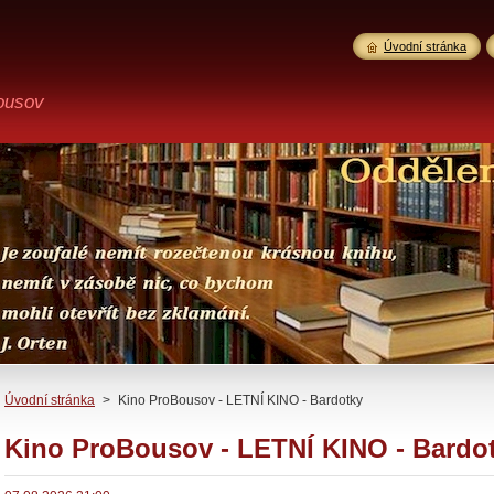
Úvodní stránka
ousov
Úvodní stránka
>
Kino ProBousov - LETNÍ KINO - Bardotky
Kino ProBousov - LETNÍ KINO - Bardo