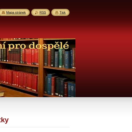
Mapa stránek
RSS
Tisk
tky