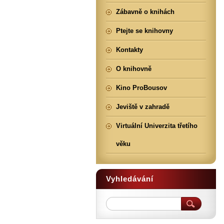
Zábavně o knihách
Ptejte se knihovny
Kontakty
O knihovně
Kino ProBousov
Jeviště v zahradě
Virtuální Univerzita třetího
věku
Vyhledávání