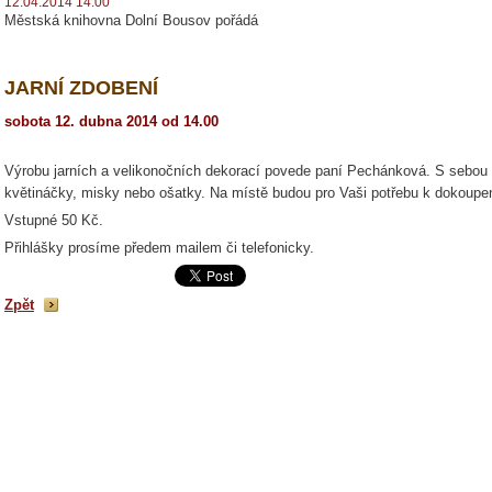
12.04.2014 14:00
Městská knihovna Dolní Bousov pořádá
JARNÍ ZDOBENÍ
sobota 12. dubna 2014 od 14.00
Výrobu jarních a velikonočních dekorací povede paní Pechánková. S sebou si
květináčky, misky nebo ošatky. Na místě budou pro Vaši potřebu k dokoupen
Vstupné 50 Kč.
Přihlášky prosíme předem mailem či telefonicky.
Zpět