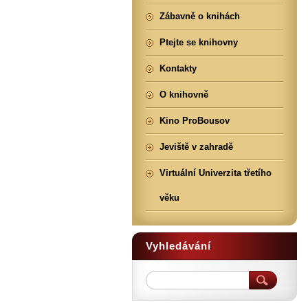
Zábavně o knihách
Ptejte se knihovny
Kontakty
O knihovně
Kino ProBousov
Jeviště v zahradě
Virtuální Univerzita třetího
věku
Vyhledávání