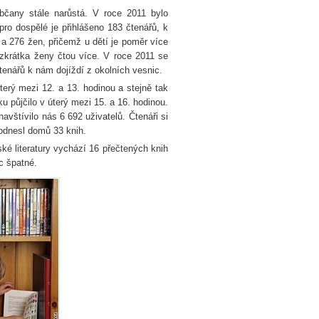
čany stále narůstá. V roce 2011 bylo
pro dospělé je přihlášeno 183 čtenářů, k
 a 276 žen, přičemž u dětí je poměr více
 zkrátka ženy čtou více. V roce 2011 se
enářů k nám dojíždí z okolních vesnic.
terý mezi 12. a 13. hodinou a stejně tak
u půjčilo v úterý mezi 15. a 16. hodinou.
vštívilo nás 6 692 uživatelů. Čtenáři si
 odnesl domů 33 knih.
ké literatury vychází 16 přečtených knih
c špatné.