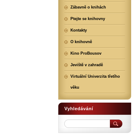
Zábavně o knihách
Ptejte se knihovny
Kontakty
O knihovně
Kino ProBousov
Jeviště v zahradě
Virtuální Univerzita třetího
věku
Vyhledávání