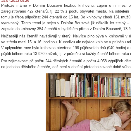
15.07.2012 09:26
Protože máme v Dolním Bousově hezkou knihovnu, zájem o ni mezi ob
zaregistrováno 427 čtenářů, tj. 22 % z počtu obyvatel města. Na oddělení 
tomu je třeba připočítat 244 čtenářů do 15 let. Do knihovny chodí 151 mužů
vyrovnaný. Tento trend je nejen v Dolním Bousově již několik let stejný –
zapsalo do knihovny 354 čtenářů s bydlištěm přímo v Dolním Bousově, 73 čt
Nejčastěji nás čtenáři navštěvují v úterý. Nejvíce plno bývá v knihovně v ú
ve středu mezi 15. a 16. hodinou. Kupodivu ale nejvíce knih se v průběhu rok
V uplynulém roce byla knihovna otevřena 198 půjčovních dnů (940 hodin) a na
půjčili během roku 13 920 knížek, tj. v průměru si každý čtenář během roku
Pro zajímavost: při počtu 244 dětských čtenářů a počtu 4 058 výpůjček děts
na jednoho dětského čtenáře, což není v dnešní přetechnizované době vůbe