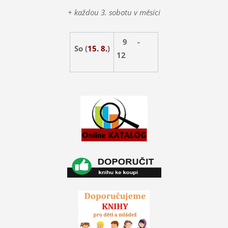
+ každou 3. sobotu v měsíci
9 -
So (
15. 8.
)
12