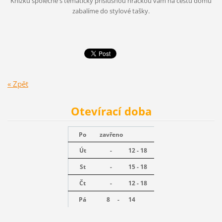
Knížku společně s tematicky příslušnou hračkou vám na cestu domů
zabalíme do stylové tašky.
« Zpět
Otevírací doba
Po
zavřeno
Út
-
12 - 18
St
-
15 - 18
Čt
-
12 - 18
Pá
8 -
14