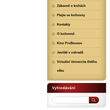
Zábavně o knihách
Ptejte se knihovny
Kontakty
O knihovně
Kino ProBousov
Jeviště v zahradě
Virtuální Univerzita třetího
věku
Vyhledávání