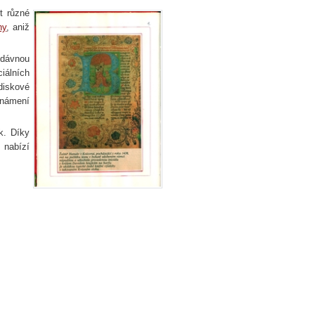
t různé
ny
, aniž
 dávnou
iálních
diskové
známení
k. Díky
 nabízí