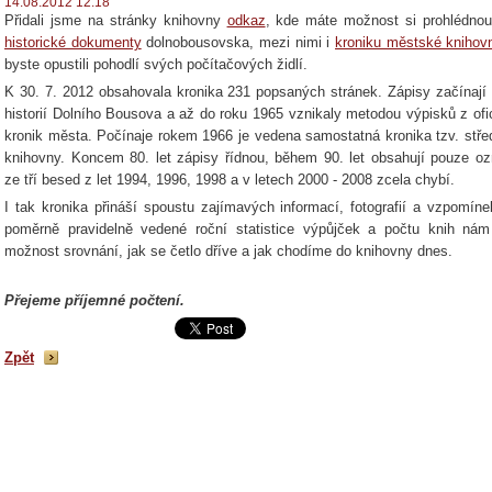
14.08.2012 12:18
Přidali jsme na stránky knihovny
odkaz
, kde máte možnost si prohlédnou
historické dokumenty
dolnobousovska, mezi nimi i
kroniku městské knihov
byste opustili pohodlí svých počítačových židlí.
K 30. 7. 2012 obsahovala kronika 231 popsaných stránek. Zápisy začínají
historií Dolního Bousova a až do roku 1965 vznikaly metodou výpisků z ofic
kronik města. Počínaje rokem 1966 je vedena samostatná kronika tzv. stře
knihovny. Koncem 80. let zápisy řídnou, během 90. let obsahují pouze o
ze tří besed z let 1994, 1996, 1998 a v letech 2000 - 2008 zcela chybí.
I tak kronika přináší spoustu zajímavých informací, fotografií a vzpomíne
poměrně pravidelně vedené roční statistice výpůjček a počtu knih nám
možnost srovnání, jak se četlo dříve a jak chodíme do knihovny dnes.
Přejeme příjemné počtení.
Zpět