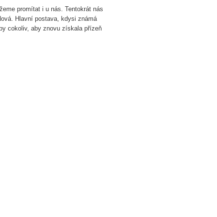
eme promítat i u nás. Tentokrát nás
ová. Hlavní postava, kdysi známá
by cokoliv, aby znovu získala přízeň