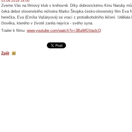
03.06.2016 18:00
Zveme Vás na filmový klub v knihovně. Díky dobrovickému Kinu Naruby můž
čeká debut slovenského režiséra Marko Škopka česko-slovenský film Eva N
herečka, Eva (Emília Vašáryová) se vrací z protialkoholního léčení. Udělala 
člověka, kterého v životě zanila nejvíce - svého syna.
Trailer k filmu:
www.youtube.com/watch?v=3BaWGVaslcQ
Zpět