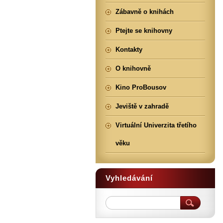
Zábavně o knihách
Ptejte se knihovny
Kontakty
O knihovně
Kino ProBousov
Jeviště v zahradě
Virtuální Univerzita třetího
věku
Vyhledávání