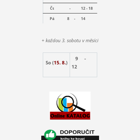
Čt
-
12 - 18
Pá
8 -
14
+ každou 3. sobotu v měsíci
9 -
So (
15. 8.
)
12