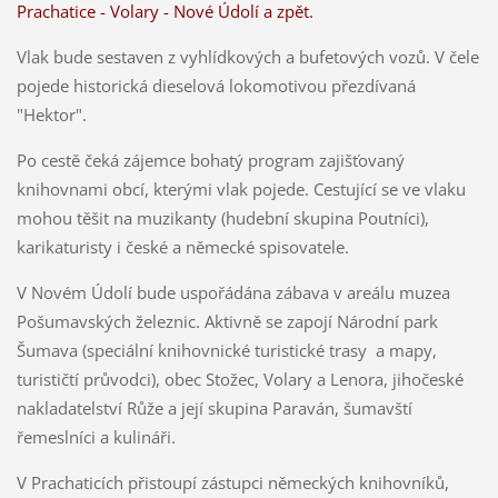
Prachatice - Volary - Nové Údolí a zpět.
Vlak bude sestaven z vyhlídkových a bufetových vozů. V čele
pojede historická dieselová lokomotivou přezdívaná
"Hektor".
Po cestě čeká zájemce bohatý program zajišťovaný
knihovnami obcí, kterými vlak pojede. Cestující se ve vlaku
mohou těšit na muzikanty (hudební skupina Poutníci),
karikaturisty i české a německé spisovatele.
V Novém Údolí bude uspořádána zábava v areálu muzea
Pošumavských železnic. Aktivně se zapojí Národní park
Šumava (speciální knihovnické turistické trasy a mapy,
turističtí průvodci), obec Stožec, Volary a Lenora, jihočeské
nakladatelství Růže a její skupina Paraván, šumavští
řemeslníci a kulináři.
V Prachaticích přistoupí zástupci německých knihovníků,