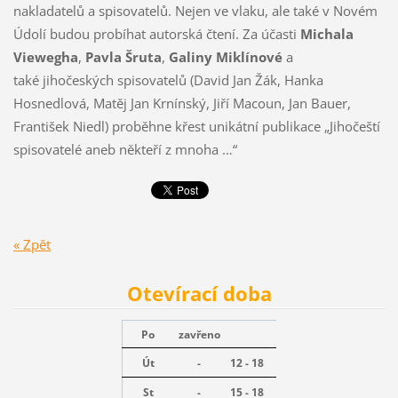
nakladatelů a spisovatelů. Nejen ve vlaku, ale také v Novém
Údolí budou probíhat autorská čtení. Za účasti
Michala
Viewegha
,
Pavla Šruta
,
Galiny Miklínové
a
také jihočeských spisovatelů (David Jan Žák, Hanka
Hosnedlová, Matěj Jan Krnínský, Jiří Macoun, Jan Bauer,
František Niedl) proběhne křest unikátní publikace „Jihočeští
spisovatelé aneb někteří z mnoha …“
« Zpět
Otevírací doba
Po
zavřeno
Út
-
12 - 18
St
-
15 - 18