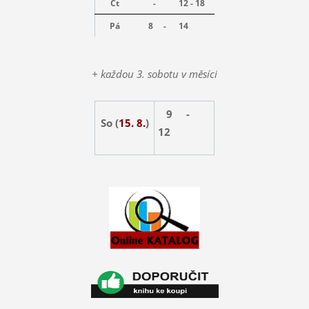
Čt
-
12 - 18
Pá
8 -
14
+ každou 3. sobotu v měsíci
9 -
So (
15. 8.
)
12