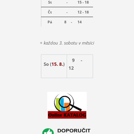
St
-
15 - 18
Čt
-
12 - 18
Pá
8 -
14
+ každou 3. sobotu v měsíci
9 -
So (
15. 8.
)
12