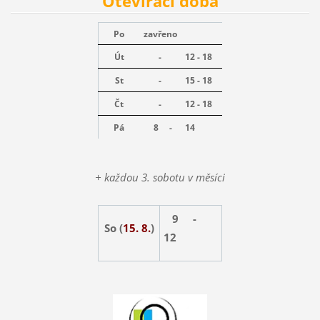
Otevírací doba
Po
zavřeno
Út
-
12 - 18
St
-
15 - 18
Čt
-
12 - 18
Pá
8 -
14
+ každou 3. sobotu v měsíci
9 -
So (
15. 8.
)
12