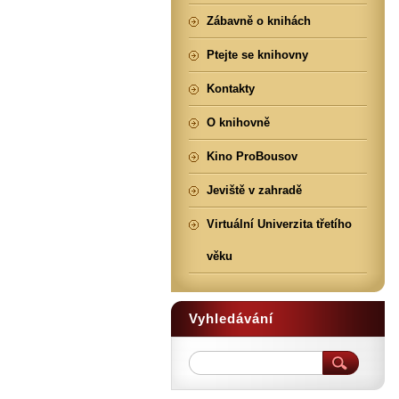
Zábavně o knihách
Ptejte se knihovny
Kontakty
O knihovně
Kino ProBousov
Jeviště v zahradě
Virtuální Univerzita třetího
věku
Vyhledávání