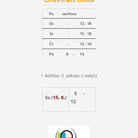
Po
zavřeno
Út
-
12 - 18
St
-
15 - 18
Čt
-
12 - 18
Pá
8 -
14
+ každou 3. sobotu v měsíci
9 -
So (
15. 8.
)
12