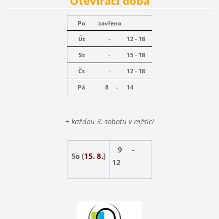
Otevírací doba
Po
zavřeno
Út
-
12 - 18
St
-
15 - 18
Čt
-
12 - 18
Pá
8 -
14
+ každou 3. sobotu v měsíci
9 -
So (
15. 8.
)
12