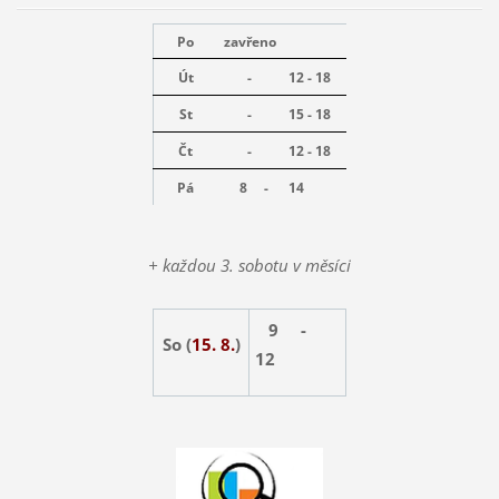
Po
zavřeno
Út
-
12 - 18
St
-
15 - 18
Čt
-
12 - 18
Pá
8 -
14
+ každou 3. sobotu v měsíci
9 -
So (
15. 8.
)
12