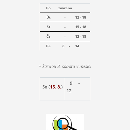
Po
zavřeno
Út
-
12 - 18
St
-
15 - 18
Čt
-
12 - 18
Pá
8 -
14
+ každou 3. sobotu v měsíci
9 -
So (
15. 8.
)
12