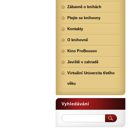
Zábavně o knihách
Ptejte se knihovny
Kontakty
O knihovně
Kino ProBousov
Jeviště v zahradě
Virtuální Univerzita třetího
věku
Vyhledávání