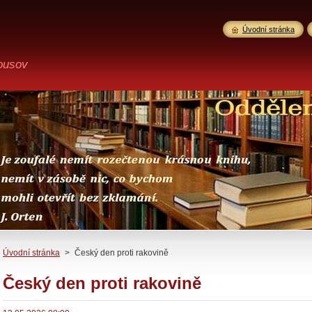
Úvodní stránka
ousov
Úvodní stránka
>
Český den proti rakovině
Český den proti rakovině