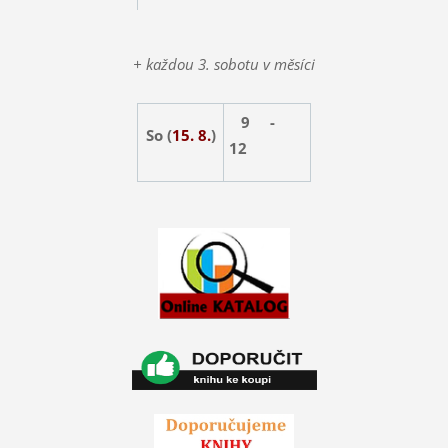
+ každou 3. sobotu v měsíci
9 -
So (
15. 8.
)
12