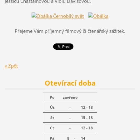
Jessicu Chastainovou a Violu Davisovou.
Přejeme Vám příjemný filmový či čtenářský zážitek.
« Zpět
Otevírací doba
Po
zavřeno
Út
-
12 - 18
St
-
15 - 18
Čt
-
12 - 18
Pá
8 -
14