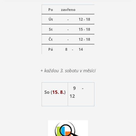
Po
zavřeno
Út
-
12 - 18
St
-
15 - 18
Čt
-
12 - 18
Pá
8 -
14
+ každou 3. sobotu v měsíci
9 -
So (
15. 8.
)
12