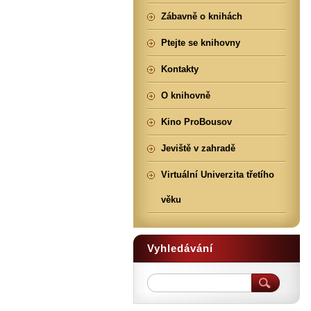
Zábavně o knihách
Ptejte se knihovny
Kontakty
O knihovně
Kino ProBousov
Jeviště v zahradě
Virtuální Univerzita třetího
věku
Vyhledávání