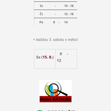
St
-
15 - 18
Čt
-
12 - 18
Pá
8 -
14
+ každou 3. sobotu v měsíci
9 -
So (
15. 8.
)
12