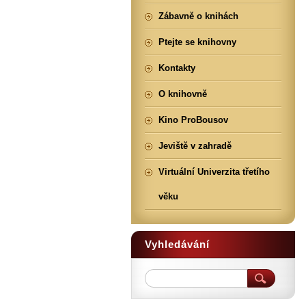
Zábavně o knihách
Ptejte se knihovny
Kontakty
O knihovně
Kino ProBousov
Jeviště v zahradě
Virtuální Univerzita třetího
věku
Vyhledávání