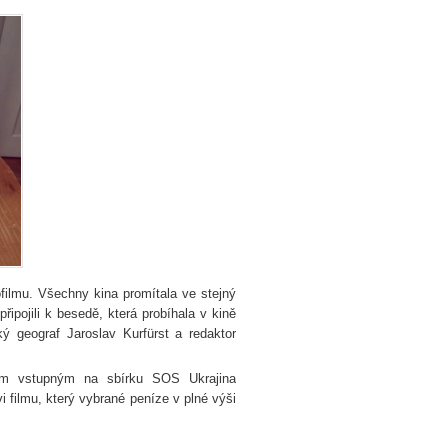
rofilmu. Všechny kina promítala ve stejný
ipojili k besedě, která probíhala v kině
cký geograf Jaroslav Kurfürst a redaktor
vým vstupným na sbírku SOS Ukrajina
i filmu, který vybrané peníze v plné výši